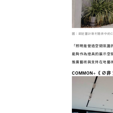
圖：鄰近審計新村巷弄中的C
「照明是營造空間氛圍的
能夠作為燈具的展示空間
推廣藝術與支持在地藝
COMMON+《 ∅非