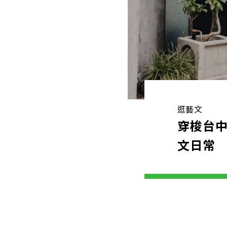
逛藝文
穿梭台
文日常