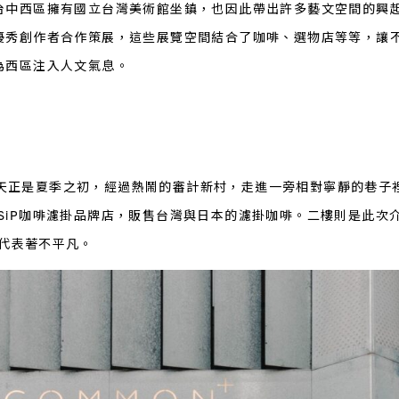
台中西區擁有國立台灣美術館坐鎮，也因此帶出許多藝文空間的興
優秀創作者合作策展，這些展覽空間結合了咖啡、選物店等等，讓
為西區注入人文氣息。
 的那天正是夏季之初，經過熱鬧的審計新村，走進一旁相對寧靜的巷
by SiP咖啡濾掛品牌店，販售台灣與日本的濾掛咖啡。二樓則是此次
s，代表著不平凡。