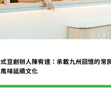
米弎豆創辦人陳宥達：承載九州回憶的常
式風味延續文化