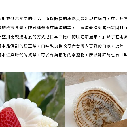
地用來供奉神佛的供品，所以販售的地點只會出現在廟口，在九州
樣的故事背景，陳宥達選擇在鹿港創業，「鹿港最接近宮廟氛圍且
希望用比較接地氣的方式把日本回憶中的味道帶過來。」除了在地
日本是偏甜的紅豆餡，口味改良後較符合台灣人喜愛的口感，此外
日本江戶時代的貨幣，可以作為招財的幸運物，所以拜拜時也有「