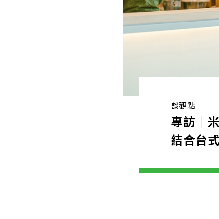
談觀點
專訪｜
結合台