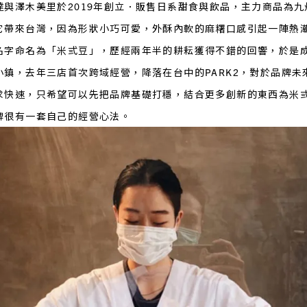
達與澤木美里於2019年創立．販售日系甜食與飲品，主力商品為
它帶來台灣，因為形狀小巧可愛，外酥內軟的麻糬口感引起一陣熱
名字命名為「米弎豆」，歷經兩年半的耕耘獲得不錯的回響，於是
小鎮，去年三店首次跨域經營，降落在台中的PARK2，對於品牌未
求快速，只希望可以先把品牌基礎打穩，結合更多創新的東西為米
牌很有一套自己的經營心法。