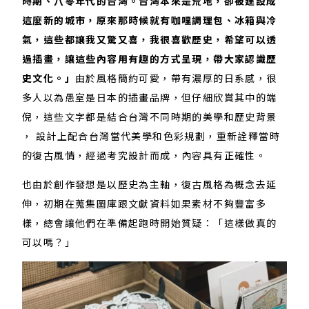
時期、八零年代的台灣。台灣本來是荒地，卻被建設成
這麼新的城市，原來那時候就有咖哩調理包、冰箱與冷
氣，這些都讓我又驚又喜，我很喜歡歷史，希望可以透
過插畫，讓這些內容用有趣的方式呈現，帶大家認識歷
史文化。」
由於風格簡約可愛，帶有濃厚的日系感，很
多人以為愚室是日本的插畫品牌，但仔細欣賞其中的端
倪，這些文字都是結合台灣不同時期的美學和歷史背景
， 設計上配合台灣當代美學和色彩規劃，重新詮釋當時
的復古風情，經過考究設計而成，內容具有正確性。
也由於創作發想是以歷史為主軸，復古風格為概念去延
伸，初期在蒐集圖庫跟文獻資料如果素材不夠豐富多
樣，總會讓他們在準備起跑時開始質疑：「這樣做真的
可以嗎？」