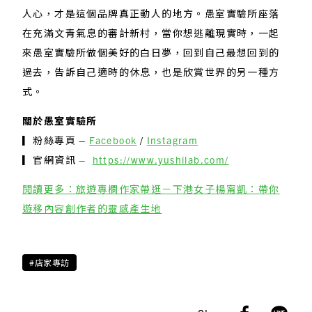
人心，才是這個品牌真正動人的地方。愚室實驗所座落
在充滿文青氣息的審計新村，當你想逃離現實時，一起
來愚室實驗所做個美好的白日夢，回到自己最想回到的
過去，告訴自己適時的休息，也是欣賞世界的另一種方
式。
關於愚室實驗所
▎粉絲專頁 –
Facebook
/
Instagram
▎官網資訊 –
https://www.yushilab.com/
閱讀更多：旅遊專欄作家帶逛－下港女子楊甯凱：帶你
遊移內容創作者的靈感產生地
#店家專訪