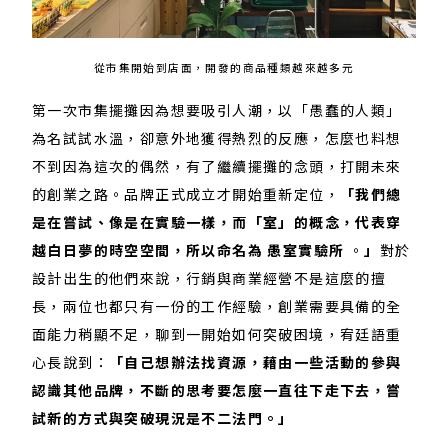
從市集開始到店面，開發的商品種類越來越多元
第一次市集擺攤因為想要吸引人潮，以「愚蠢的人類」
為名試試水溫，卻意外地獲得熱烈的反應，怎麼也料想
不到因為這次的偶然，有了繼續擺攤的念頭，打開未來
的創業之路。品牌正式成立才開始重新定位，
「我們總
是在嘗試、像是在實驗一樣，而「室」的概念，代表穿
越白日夢的時空空間，所以命名為 愚室實驗所
。
」
對於
設計出生的他們來說，行銷與商業經營不是這麼的擅
長，兩位也都只有一份的工作經驗，創業需要具備的全
面能力稍顯不足，聊到一開始如何突破困境，宥廷語重
心長說到：
「自己想辦法找資源，藉由一些活動的參與
認識其他品牌，不斷的思考要怎麼一直往下走下去，嘗
試新的方式與突破現況是不二法門。」