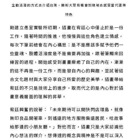
生動活潑的方式去介紹台灣，期盼大眾有機會到現場去感受當代建築
特色
剛建立愚室實驗所初期，插畫在宥廷心中僅止於是一份
工作，隨著時間的推進，他慢慢與這些角色建立情感，
每次下筆前總會在內心構思：是不是應該多賦予他們一
些靈魂、肢體活潑度是不是需要再加強，跟著筆觸來回
練習的過程，開始感受到畫畫療癒了自己的內在，漸漸
的這不再是一份工作，而是發自內心的興趣，並試著結
合文化題材與大家分享自己所愛的歷史美學，插畫帶給
宥廷的不只是技術上的進步，取而代之的是內心對於插
畫意義層面的理解的昇華。
宥廷興奮的說著：「未來期待可以開快閃店環島，就像
無印良品開著車，到遙遠的地方服務偏遠居民，唸故事
給那邊的小朋友聽。」對他而言，插畫只是大家認識他
內心想法的媒介，想傳達的概念與精神是不是可以深入