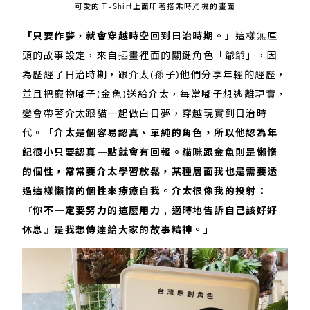
可愛的Ｔ-Shirt上面印著搭乘時光機的畫面
「只要作夢，就會穿越時空回到日治時期。」
這樣無厘
頭的故事設定，來自插畫裡面的關鍵角色「爺爺」，因
為歷經了日治時期，跟介太(孫子)他們分享年輕的經歷，
並且把寵物嘟子(金魚)送給介太，每當嘟子想逃離現實，
變會帶著介太跟貓一起做白日夢，穿越現實到日治時
代。
「介太是個容易認真、單純的角色，所以他認為年
紀很小只要認真一點就會有回報。貓咪跟金魚則是懶惰
的個性，常常要介太學習放鬆，某種層面我也是需要透
過這樣懶惰的個性來療癒自我。介太很像我的投射：
『你不一定要努力的這麼用力﹐適時地告訴自己該好好
休息』是我想傳達給大家的故事精神。」