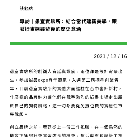
談觀點
專訪｜愚室實驗所：結合當代建築美學，跟
著插畫探尋背後的歷史意涵
2021 / 12 / 16
愚室實驗所的創辦人宥廷與嫚宸，兩位都是設計背景出
生，參加誠品expo肖年頭家，入選第二屆摘星創業青
年，目前愚室實驗所的實體店面進駐在台中審計新村，
什麼樣的品牌魅力讓他們在競爭激烈的插畫市場走出屬
於自己的獨特風格，這一切都要從免攤位費的實驗性市
集說起。
創立品牌之前，宥廷從上一份工作離職，在一個偶然的
機會下獲得社會實習店長的機會，幫活動單位設計主視