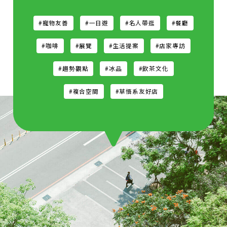
#寵物友善
#一日遊
#名人帶逛
#餐廳
#咖啡
#展覽
#生活提案
#店家專訪
#趨勢觀點
#冰品
#飲茶文化
#複合空間
#草悟系友好店