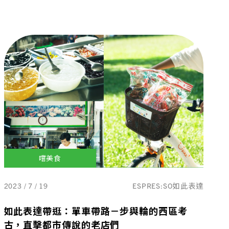
嚐美食
2023 / 7 / 19
ESPRES:SO如此表達
如此表達帶逛：單車帶路－步與輪的西區考
古，直擊都市傳說的老店們