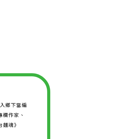
走入鄉下當編
專欄作家、
台麵魂》