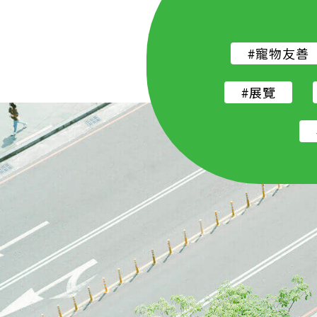
#寵物友善
#展覽