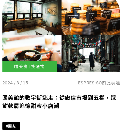
嚐美食 | 挑選物
2024 / 3 / 15
ESPRES:SO如此表達
國美館的數字街迷走：從忠信市場到五權，踩
餅乾屑追憶甜蜜小店潮
#甜點