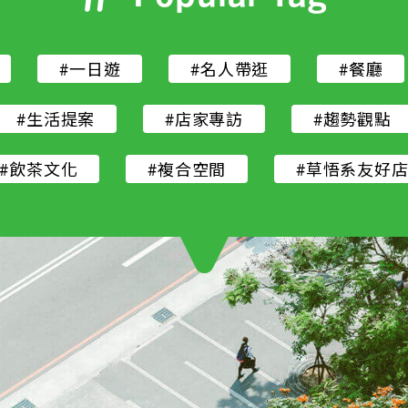
#一日遊
#名人帶逛
#餐廳
#生活提案
#店家專訪
#趨勢觀點
#飲茶文化
#複合空間
#草悟系友好