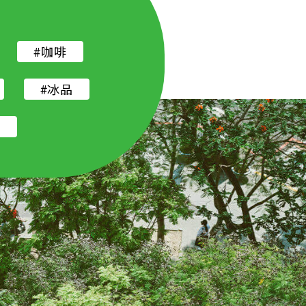
#咖啡
#冰品
店