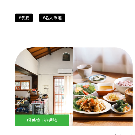
#餐廳
#名人帶逛
嚐美食 | 挑選物