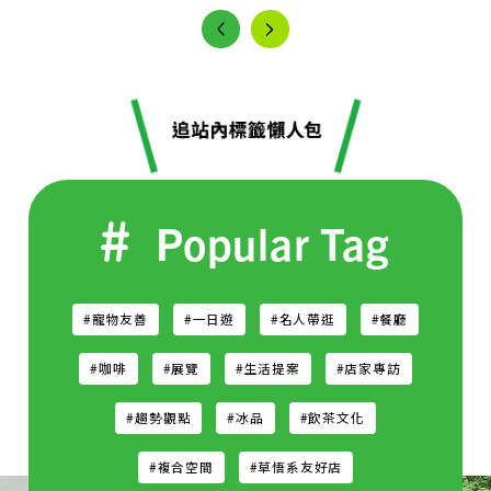
Popular Tag
#寵物友善
#一日遊
#名人帶逛
#餐廳
#咖啡
#展覽
#生活提案
#店家專訪
#趨勢觀點
#冰品
#飲茶文化
#複合空間
#草悟系友好店