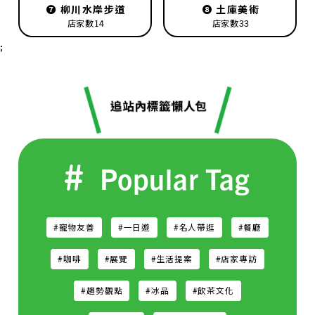
❼
柳川水岸步道
❽
土庫美術
店家數14
店家數33
;
Popular Tag
#寵物友善
#一日遊
#名人帶逛
#餐廳
#咖啡
#展覽
#生活提案
#店家專訪
#趨勢觀點
#冰品
#飲茶文化