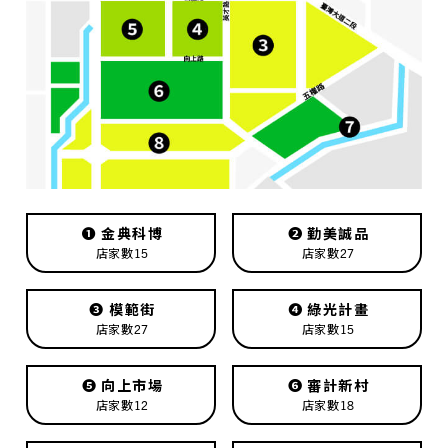
❶
金典科博
❷
勤美誠品
店家數15
店家數27
❸
模範街
❹
綠光計畫
店家數27
店家數15
❺
向上市場
❻
審計新村
店家數12
店家數18