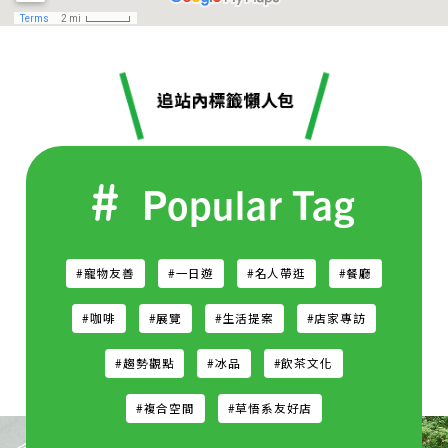
Popular Tag
#寵物友善
#一日遊
#名人帶逛
#餐廳
#咖啡
#展覽
#生活提案
#店家專訪
#趨勢觀點
#冰品
#飲茶文化
#複合空間
#草悟系友好店