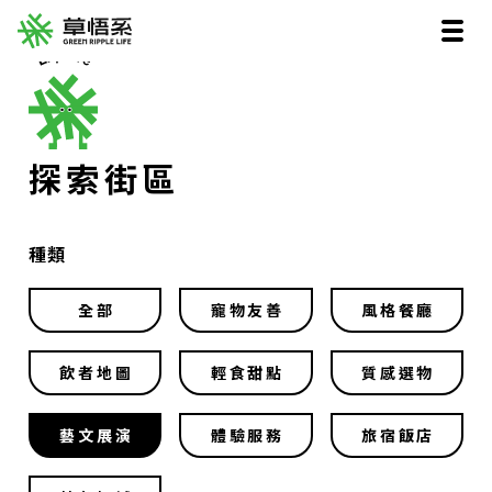
探索街區
種類
全部
寵物友善
風格餐廳
飲者地圖
輕食甜點
質感選物
藝文展演
體驗服務
旅宿飯店