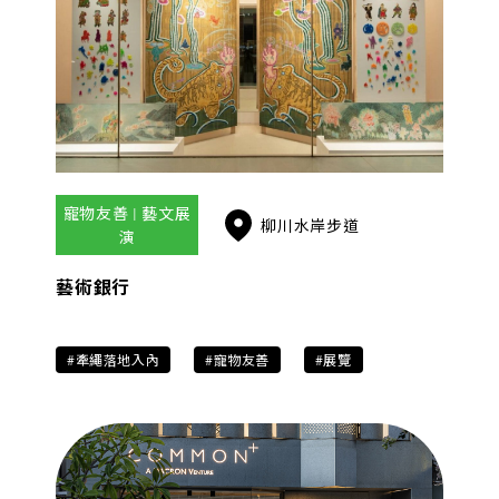
寵物友善 | 藝文展
柳川水岸步道
演
藝術銀行
#牽繩落地入內
#寵物友善
#展覽