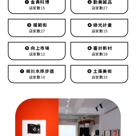
❶
金典科博
❷
勤美誠品
店家數15
店家數27
❸
模範街
❹
綠光計畫
店家數27
店家數15
❺
向上市場
❻
審計新村
店家數12
店家數18
❼
柳川水岸步道
❽
土庫美術
店家數14
店家數33