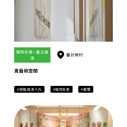
寵物友善 | 藝文展
審計新村
演
寬藝術空間
#提籠/推車入內
#寵物友善
#展覽