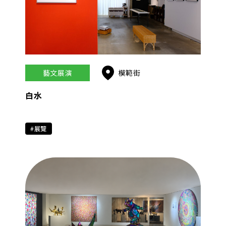
藝文展演
模範街
白水
#展覽