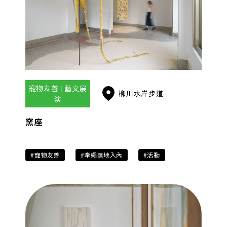
寵物友善 | 藝文展
柳川水岸步道
演
窯座
#寵物友善
#牽繩落地入內
#活動