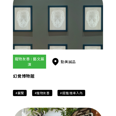
寵物友善 | 藝文展
勤美誠品
演
幻覺博物館
#展覽
#寵物友善
#提籠/推車入內