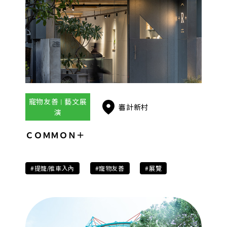
寵物友善 | 藝文展
審計新村
演
ＣＯＭＭＯＮ＋
#提籠/推車入內
#寵物友善
#展覽