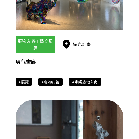
寵物友善 | 藝文展
綠光計畫
演
現代畫廊
#展覽
#寵物友善
#牽繩落地入內