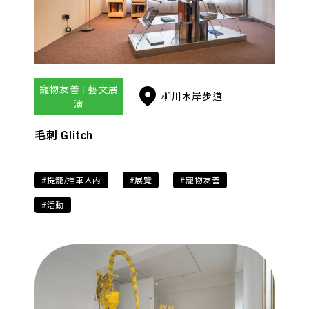
寵物友善 | 藝文展
柳川水岸步道
演
毛刺 Glitch
#提籠/推車入內
#展覽
#寵物友善
#活動