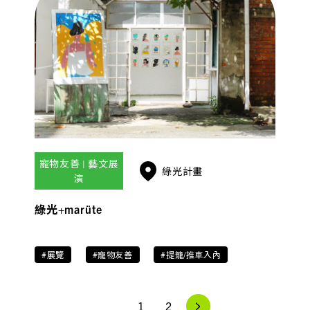
寵物友善 | 藝文展
綠光計畫
演
綠光+marüte
#展覽
#寵物友善
#提籠/推車入內
1
2