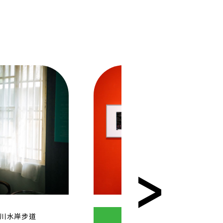
川水岸步道
藝文展演
模