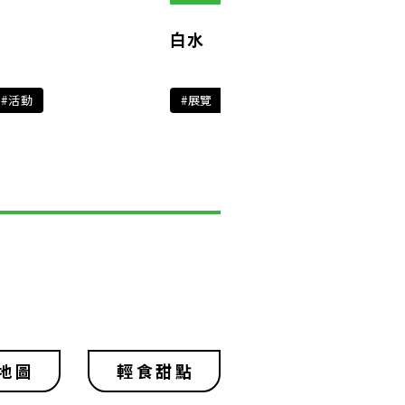
白水
#活動
#展覽
地圖
輕食甜點