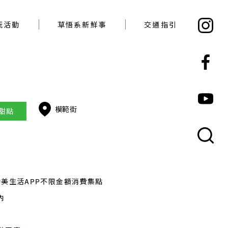
必玩活動
草悟系新鮮事
交通指引
玩活動
草悟系新鮮事
交通指引
模範街
食甜點
勤美生活APP不限金額消費集點
內