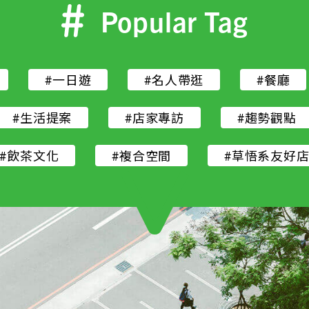
Popular Tag
#一日遊
#名人帶逛
#餐廳
#生活提案
#店家專訪
#趨勢觀點
#飲茶文化
#複合空間
#草悟系友好