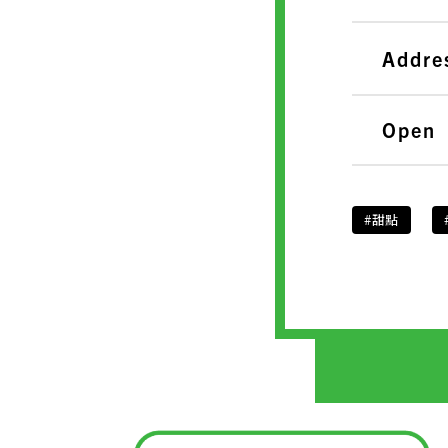
Addre
Open
#甜點