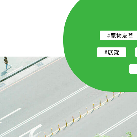
#寵物友善
#展覽