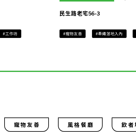
民生路老宅56-3
#工作坊
#寵物友善
#牽繩落地入內
寵物友善
風格餐廳
飲者