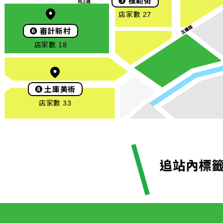
❸
模範街
店家數 27
❻
審計新村
店家數 18
❽
土庫美術
店家數 33