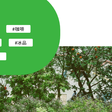
#咖啡
#冰品
店