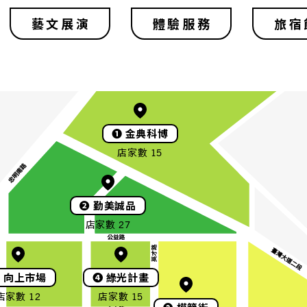
藝文展演
體驗服務
旅宿
❶
金典科博
店家數 15
❷
勤美誠品
店家數 27
❺
向上市場
❹
綠光計畫
店家數 12
店家數 15