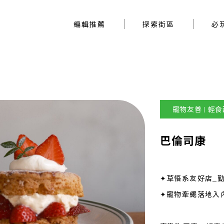
編輯推薦
探索街區
編輯推薦
探索街區
必
寵物友善 | 輕
巴倫司康
✦草悟系友好店_
✦寵物牽繩落地入