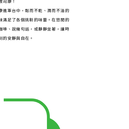
做司康！
康進軍台中，鬆而不乾、潤而不油的
味滿足了各個挑剔的味蕾。在悠閒的
咖啡、說幾句話，或靜靜坐著，讓時
刻的安靜與自在。