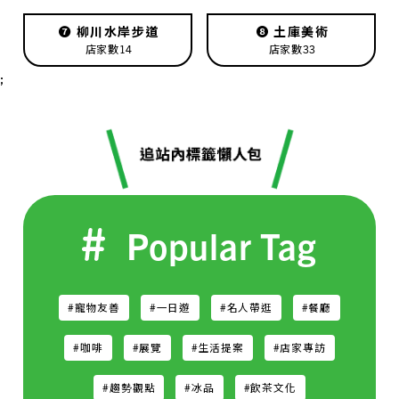
❼
柳川水岸步道
❽
土庫美術
店家數14
店家數33
;
Popular Tag
#寵物友善
#一日遊
#名人帶逛
#餐廳
#咖啡
#展覽
#生活提案
#店家專訪
#趨勢觀點
#冰品
#飲茶文化