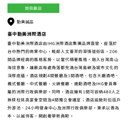
旅宿飯店
勤美誠品
臺中勤美洲際酒店
臺中勤美洲際酒店由IHG洲際酒店集團品牌直營，座落於
台中熱門的商業中心，毗鄰人文薈萃的草悟道街區，206
間品牌經典的風格客房，以當代精奢風格，融入台灣高山
海拔意象，讓飯店每處角落都充滿台灣島嶼及城市文化的
深厚底蘊。酒店規劃4間餐廳及1間酒吧，包含大廳酒吧、
義式餐廳、中式餐廳、火鍋餐廳、運動酒吧及IHG會員專
屬的洲際行政俱樂部。同時，酒店擁有1間可容納480人之
無樑柱挑高宴會空間及4間獨立會議室；酒店設施則包括戶
外游池、24小時健身中心及洲際行政俱樂部。秉承以善為
本、以誠待客，開創奢華新典範。