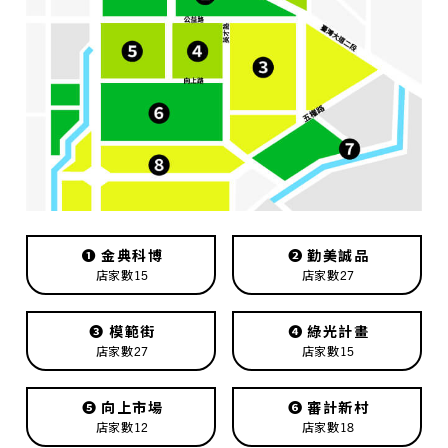
❶
金典科博
❷
勤美誠品
店家數15
店家數27
❸
模範街
❹
綠光計畫
店家數27
店家數15
❺
向上市場
❻
審計新村
店家數12
店家數18