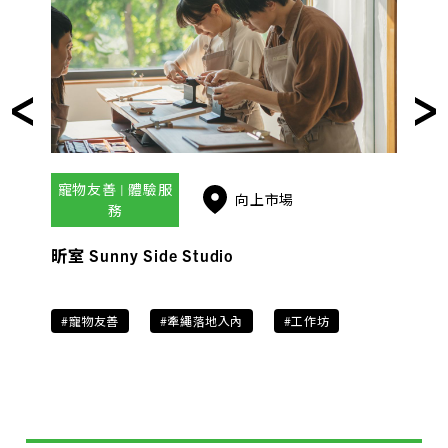
寵物友善 | 體驗服
向上市場
務
昕室 Sunny Side Studio
#寵物友善
#牽繩落地入內
#工作坊