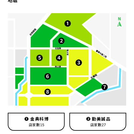
❶
金典科博
❷
勤美誠品
店家數15
店家數27