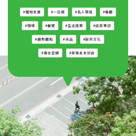
#寵物友善
#一日遊
#名人帶逛
#餐廳
#咖啡
#展覽
#生活提案
#店家專訪
#趨勢觀點
#冰品
#飲茶文化
#複合空間
#草悟系友好店