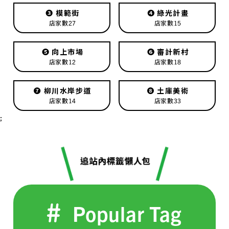
❸
模範街
❹
綠光計畫
店家數27
店家數15
❺
向上市場
❻
審計新村
店家數12
店家數18
❼
柳川水岸步道
❽
土庫美術
店家數14
店家數33
;
Popular Tag