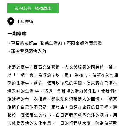
寵物友善 | 旅宿飯店
土庫美術
一期家旅
✦草悟系友好店_勤美生活APP不限金額消費集點
✦寵物牽繩落地入內
座落於臺中市西區充滿藝術、人文與綠意的國美館一帶，
以「一期一會」為概念；以「家」 為核心，希望在匆忙庸
碌的生活中，創造一個可以喘息的空間，使來客在已漸枯
燥乏味的生活 中，巧遇一些難得的活力與悸動。使我們在
旅途裡的每一次相遇，都能創造溫暖動人的回憶。一期家
旅期許自己能不只是一家旅店。曾經在旅行的日子裡，穿
梭於一個個陌生的城市，白日裡我們耗盡充沛的精力，用
心感受異地的文化地景，一日的行程結束後，時常希望晚