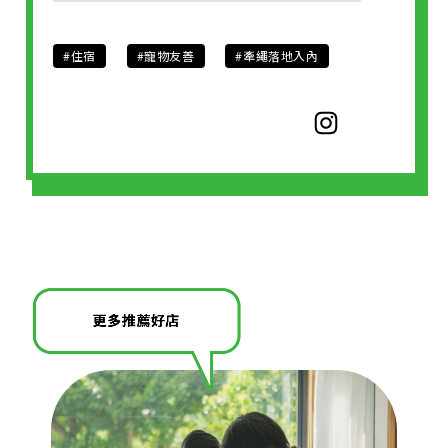
#住宿
#寵物友善
#牽繩落地入內