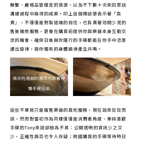
聯繫、嚴格品管穩定的貨源、以及不下數十次來回寄送
溝通過程中換得的成果。印上這個標誌便表示著「負
責」，不僅僅是對製造端的自信，也負責著坊間少見的
售後維修服務，更會在購買前提供你與樂器本身互動交
流的機會，確保日後與你隨行的手碟都能在你手中恣意
譜出旋律，與你獨有的身體韻律產生共鳴。
烙印在底部的標示代表著艸
聲手碟出品
這些不單就只是販售樂器的其他服務，現在說來侃侃而
談，然而對當初作為同樣僅僅是消費者角度、單純喜歡
手碟的Tony來說卻極為不易：公開透明的資訊少之又
少，正確性與否也令人存疑；跨國購買的手碟等待時日