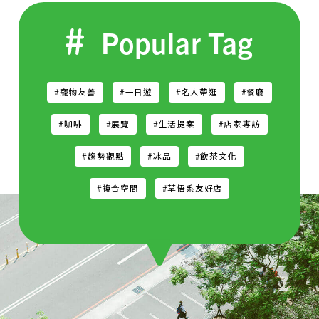
Popular Tag
#寵物友善
#一日遊
#名人帶逛
#餐廳
#咖啡
#展覽
#生活提案
#店家專訪
#趨勢觀點
#冰品
#飲茶文化
#複合空間
#草悟系友好店