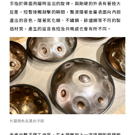
手指於碟面飛躍時溢出的旋律，與剛硬的外表有著極大
反差，短暫接觸敲擊的瞬間，聲波隨著金屬表面向內迴
盪出的音色，隨著氮化鋼、不鏽鋼、餘燼鋼等不同的製
造材質，產生的延音長短及共鳴感也會有所不同。
外觀顏色各異的手碟
走進艸聲手碟工作室，在木頭層架上一字排開如飛碟般