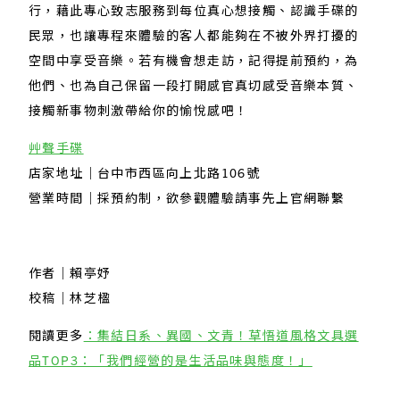
行，藉此專心致志服務到每位真心想接觸、認識手碟的
民眾，也讓專程來體驗的客人都能夠在不被外界打擾的
空間中享受音樂。若有機會想走訪，記得提前預約，為
他們、也為自己保留一段打開感官真切感受音樂本質、
接觸新事物刺激帶給你的愉悅感吧！
艸聲手碟
店家地址｜台中市西區向上北路106號
營業時間｜採預約制，欲參觀體驗請事先上官網聯繫
作者｜賴亭妤
校稿｜林芝楹
閱讀更多
：集結日系、異國、文青！草悟道風格文具選
品TOP3：「我們經營的是生活品味與態度！」