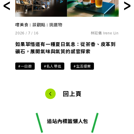
嚐美食 | 談觀點 | 挑選物
2026 / 7 / 16
林冠儀 Irene Lin
如果草悟道有一種夏日氣息：從茶香、皮革到
礦石，展開氣味與氣質的感官探索
#一日遊
#名人帶逛
#生活提案
回上頁