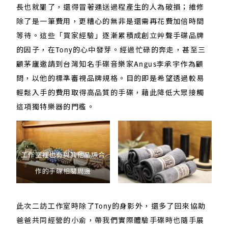
長也就罷了，還得冒著運送過程產生的人為破損；維修
除了是一筆費用，更糟心的無非是還需再花費加倍時間
等待。這些「買家經驗」逐漸累積成創立艸聲手碟品牌
的因子，在Tony的心中發芽。經過忙碌的奔走，甚至三
顧茅廬邀請到台灣知名手碟音樂家Angus李承宇作為顧
問，以他的標準審視品牌規格。目的即是希望透過較易
輕鬆入手的費用取得高品質的手碟，藉此降低大眾接觸
這項獨特樂器的門檻。
工作室裡也有與其他品牌合
作的手碟相關周邊
此次二訪工作室時除了Tony的身影外，還多了回來協助
爸爸共同經營的小俞，帶我們實際體驗手碟時也隨手展