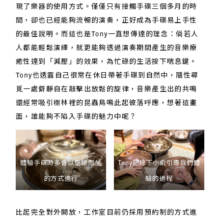
現了樂器的使用方式。僅僅只有接觸手碟三個多月的時
間，卻也已經能夠流暢的演奏，正好成為手碟易上手性
的最佳說明。而這也是Tony一直想傳達的理念：倘若人
人都能輕鬆演繹，就更能夠透過演奏期間產生的音樂療
癒性達到「減壓」的效果，為忙碌的生活按下喘息鍵。
Tony也透露自己很常在休日帶著手碟到自然中，隨性尋
覓一處僻靜自在敲擊出放鬆的旋律，音樂產生出的共鳴
還經常吸引樹林裡的昆蟲鳥鳴此起彼落呼應，想著這畫
面，誰能夠不陷入手碟的魅力中呢？
體驗手碟時多會以盤腿而坐
Tony記錄下小俞引導我們體
的方式進行
驗的過程
比起完全對外開放，工作室目前仍採用預約制的方式進