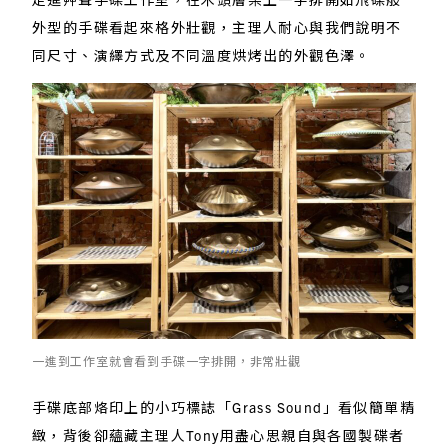
外型的手碟看起來格外壯觀，主理人耐心與我們說明不
同尺寸、演繹方式及不同溫度烘烤出的外觀色澤。
一進到工作室就會看到手碟一字排開，非常壯觀
手碟底部烙印上的小巧標誌「Grass Sound」看似簡單精
緻，背後卻蘊藏主理人Tony用盡心思親自與各國製碟者