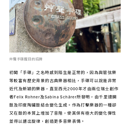
艸聲手碟醒目的招牌
初聞「手碟」之名時感到陌生是正常的，因為與管弦樂
等較富有歷史背景的古典樂器相比，手碟可以說是非常
近代及新穎的樂器，直至西元2000年才由兩位瑞士創作
者Felix Rohner及Sabina Schärer所發明，由千里達鋼
鼓及印度陶罐鼓結合變化生成。作為打擊樂器的一種卻
又在鼓的本質上增加了音階，使其保有極大的變化彈性
並得以譜出旋律，創造更多音樂表情。