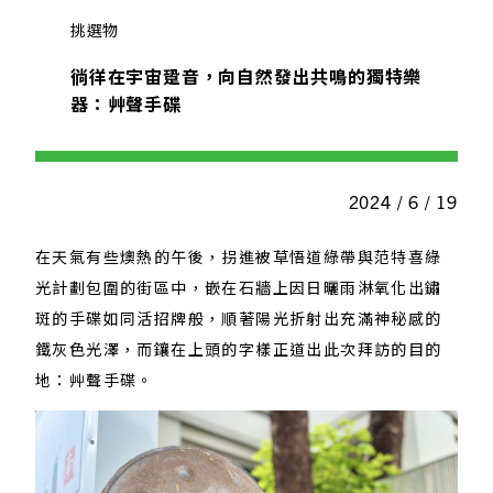
挑選物
徜徉在宇宙跫音，向自然發出共鳴的獨特樂
器：艸聲手碟
2024 / 6 / 19
在天氣有些燠熱的午後，拐進被草悟道綠帶與范特喜綠
光計劃包圍的街區中，嵌在石牆上因日曬雨淋氧化出鏽
斑的手碟如同活招牌般，順著陽光折射出充滿神秘感的
鐵灰色光澤，而鑲在上頭的字樣正道出此次拜訪的目的
地：艸聲手碟。