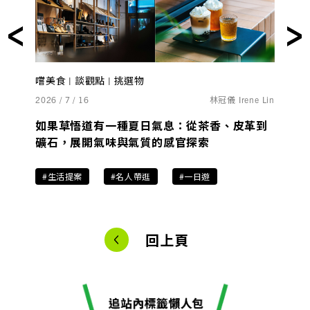
嚐美食 | 談觀點 | 挑選物
2026 / 7 / 16
林冠儀 Irene Lin
如果草悟道有一種夏日氣息：從茶香、皮革到
礦石，展開氣味與氣質的感官探索
#生活提案
#名人帶逛
#一日遊
回上頁