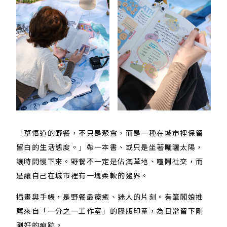
「草悟道的野餐，不只是聚會，而是一種在城市裡保留
留白的生活態度。」帶一本書、或只是坐著曬曬太陽，
讓時間慢下來。野餐​不​一定​是​佔滿​草地、​喧鬧​社交，而​
是​讓​自己​在​城市​裡​有​一​塊​柔軟​的​邊界。
插畫與手帳，是野餐最療癒、迷人的片刻。有筆闆娘推
薦來自「一分之一工作室」的膠版印章，為日常留下剛
剛好的痕跡。