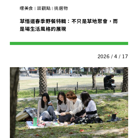
嚐美食 | 談觀點 | 挑選物
草悟道春季野餐特輯：不​只​是​草地​聚會，​而​
是​場​生活​風格​的​展現
2026 / 4 / 17