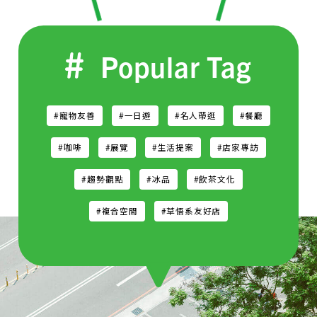
Popular Tag
#寵物友善
#一日遊
#名人帶逛
#餐廳
#咖啡
#展覽
#生活提案
#店家專訪
#趨勢觀點
#冰品
#飲茶文化
#複合空間
#草悟系友好店