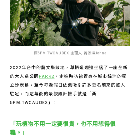
酉5PM TWCAUDEX 主理人 曾浤澤Johna
2022年台中的藝文集散地，草悟道週邊坐落了一座全新
的大人系公園
PARK2
，走進時彷彿置身在城市綠洲的獨
立沙漠島。至今每逢假日依舊吸引許多慕名前來的旅人
駐足，而這幕後的景觀設計推手就是「酉
5PM.TWCAUDEX」！
「玩植物不用一定要很貴，也不用想得很
難。」