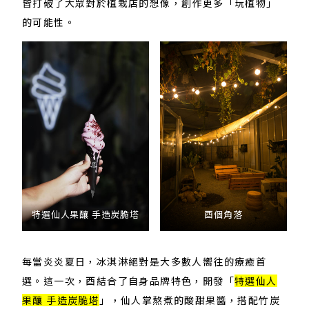
皆打破了大眾對於植栽店的想像，創作更多「玩植物」
的可能性。
特選仙人果釀 手造炭脆塔
酉個角落
每當炎炎夏日，冰淇淋絕對是大多數人嚮往的療癒首
選。這一次，酉結合了自身品牌特色，開發「
特選仙人
果釀 手造炭脆塔
」，仙人掌熬煮的酸甜果醬，搭配竹炭