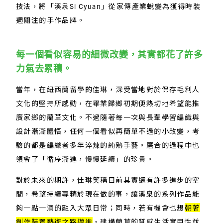
技法，將「溪泉Si Cyuan」從家傳產業蛻變為獲得時裝
週關注的手作品牌。
每一個看似容易的細微改變，其實都花了許多
力氣去累積。
當年，在紐西蘭留學的佳琳，深受當地對於保存毛利人
文化的堅持所感動，在畢業歸鄉初期便熱切地希望能推
廣家鄉的藺草文化。不過隨著每一次與長輩學習編織與
設計漸漸體悟，任何一個看似再簡單不過的小改變，考
驗的都是編織者多年淬煉的純熟手藝。磨合的過程中也
領會了「循序漸進，慢慢延續」的珍貴。
對於未來的期許，佳琳笑稱目前其實還有許多進步的空
間，希望持續專精於現在做的事，讓溪泉的系列作品能
夠一點一滴的融入大眾日常；同時，若有機會也想
朝著
創作裝置藝術之路邁進
，建構藺草的質感生活實用性並