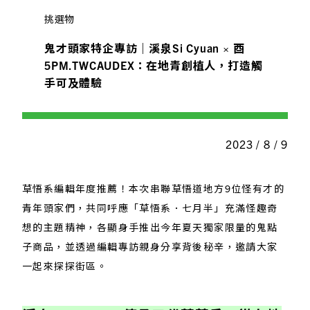
挑選物
鬼才頭家特企專訪｜溪泉Si Cyuan × 酉
5PM.TWCAUDEX：在地青創植人，打造觸
手可及體驗
2023 / 8 / 9
草悟系編輯年度推薦！本次串聯草悟道地方9位怪有才的
青年頭家們，共同呼應「草悟系．七月半」充滿怪趣奇
想的主題精神，各顯身手推出今年夏天獨家限量的鬼點
子商品，並透過編輯專訪親身分享背後秘辛，邀請大家
一起來探探街區。