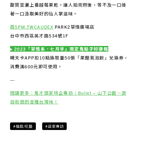
甜筒並灑上蔓越莓果乾。讓人拍完照後，等不及一口接
著一口汲取美好的仙人掌滋味。
酉5PM.TWCAUDEX
PARK2草悟廣場店
台中市西區英才路534號1F
▸ 2023「草悟系．七月半」限定鬼點子好康報
晴天卡APP扣10點換限量50張「果醋氣泡飲」兌換券，
消費滿600元即可使用。
—
閱讀更多：鬼才頭家特企專訪｜Bullet × 山下公園－源
自街頭的混種台灣味！
#植栽/花藝
#店家專訪