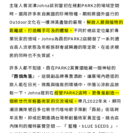
主理人曾浤澤Johna談到當初在規劃PARK2的場域空間
時，選用許多來自異國的珍稀物種，期盼將國外盛行的
Outdoor文化在一樓淋漓盡致的展現，
解放人類與植物的
距離感，打造觸手可及的體驗。
不同於總店定位屬於專
業玩家的領域，Johna為酉的PARK2店開發了一系列適
合高人流狀態及年輕族群會感興趣的限定款，在追求親
民的同時也不失質感。
許多人都不知道，酉在PARK2其實還暗藏一個神秘的
『
酉個角落
』，這個副品牌專賣酒飲，讓廣場內遊逛的
旅人能在日光、微風與植栽的環繞中，伴隨沁涼飲品放
鬆一下。Johna提到在
經營PARK2店時，更像是創造一
個新世代年輕藝術家的交流場域。
舉凡2022年末，夥同
潮流團隊號召多位新世代嘻哈歌手策劃「酉局」街區跨
年派對，抑或近期邀請台灣新創藝術家黃昱佳，融合店
內陳列的獨特展覽空間 — 『 藍種・bLUE SEEDS 』，