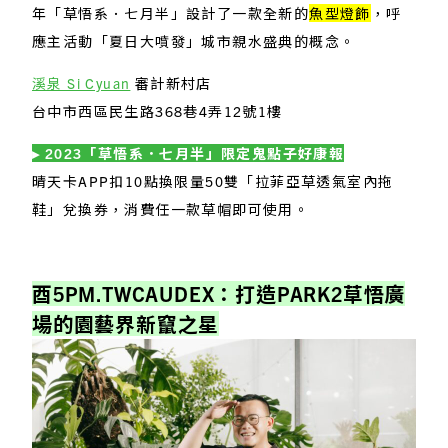
年「草悟系．七月半」設計了一款全新的
魚型燈飾
，呼
應主活動「夏日大噴發」城市親水盛典的概念。
溪泉 Si Cyuan
審計新村店
台中市西區民生路368巷4弄12號1樓
▸ 2023「草悟系．七月半」限定鬼點子好康報
晴天卡APP扣10點換限量50雙「拉菲亞草透氣室內拖
鞋」兌換券，消費任一款草帽即可使用。
.
酉5PM.TWCAUDEX：打造PARK2草悟廣
場的園藝界新竄之星