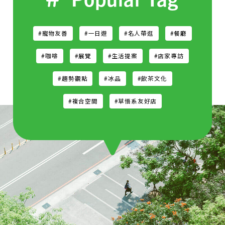
#寵物友善
#一日遊
#名人帶逛
#餐廳
#咖啡
#展覽
#生活提案
#店家專訪
#趨勢觀點
#冰品
#飲茶文化
#複合空間
#草悟系友好店