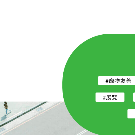
#寵物友善
#展覽