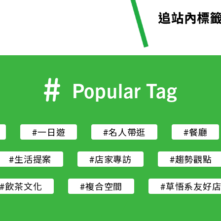
Popular Tag
#一日遊
#名人帶逛
#餐廳
#生活提案
#店家專訪
#趨勢觀點
#飲茶文化
#複合空間
#草悟系友好