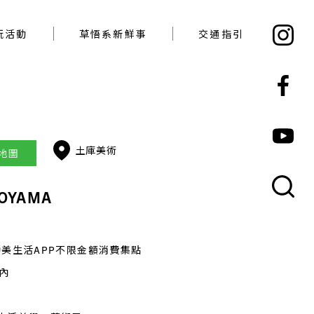
必玩活動
草悟系新鮮事
交通指引
玩活動
草悟系新鮮事
交通指引
土庫美術
者地圖
OYAMA
勤美生活APP不限金額消費集點
內