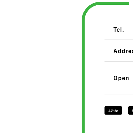
Tel.
Addre
Open
#冰品