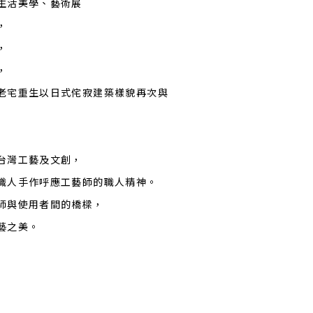
生活美學、藝術展
，
，
限，
老宅重生以日式侘寂建築樣貌再次與
台灣工藝及文創，
職人手作呼應工藝師的職人精神。
師與使用者間的橋樑，
藝之美。