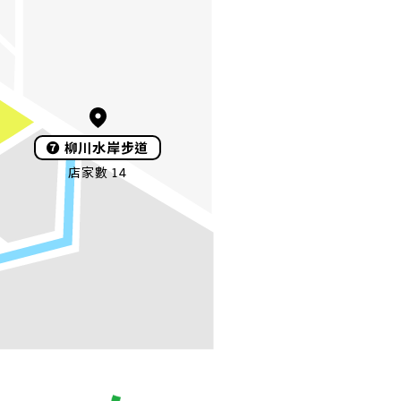
❼
柳川水岸步道
店家數 14