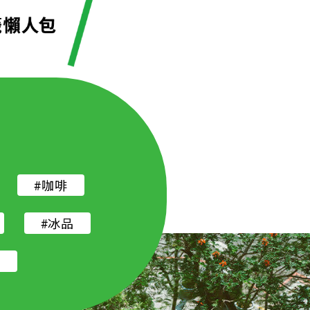
#咖啡
#冰品
店