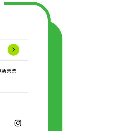
p
若更動營業