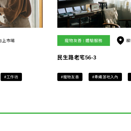
向上市場
寵物友善 | 體驗服務
柳
民生路老宅56-3
#工作坊
#寵物友善
#牽繩落地入內