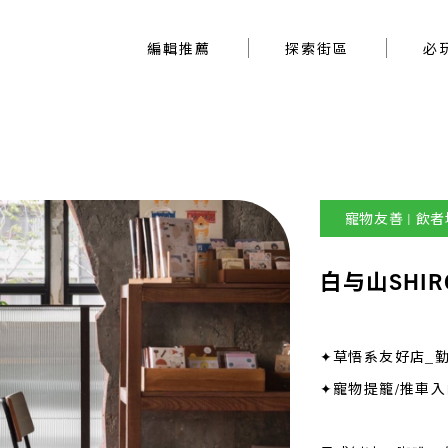
編輯推薦
探索街區
編輯推薦
探索街區
必
寵物友善 | 飲
白与山SHIR
✦草悟系友好店_
✦寵物提籠/推車入