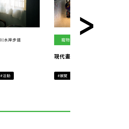
川水岸步道
寵物友善 | 藝文展演
綠
現代畫廊
#活動
#展覽
#寵物友善
#牽繩落