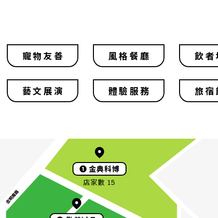
寵物友善
風格餐廳
飲者
藝文展演
體驗服務
旅宿
❶
金典科博
店家數 15