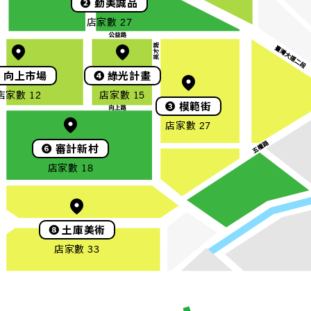
❷
勤美誠品
店家數 27
❺
向上市場
❹
綠光計畫
店家數 12
店家數 15
❸
模範街
店家數 27
❻
審計新村
店家數 18
❽
土庫美術
店家數 33