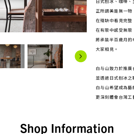
日式刨冰、咖啡、
正所謂美是無一物
在殘缺中看見完整
在有限中感受無
將承裝半百歲月的
大家相見。
白与山致力於推廣
並透過日式刨冰之
白与山希望成為藝
更深刻體會台灣工
Shop Information