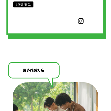
#服裝/飾品