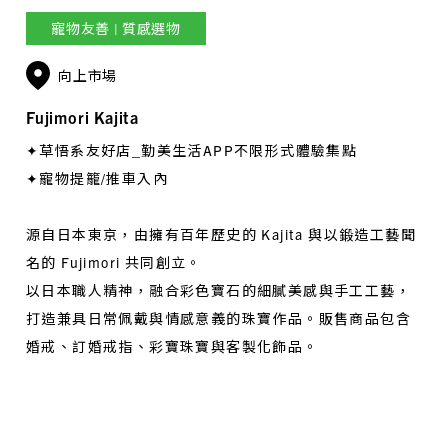
寵物友善 | 質感選物
向上市場
Fujimori Kajita
✦草悟系友好店_勤美生活APP不限形式體驗集點
✦寵物提籠/推車入內
源自日本東京，由擁有百年歷史的 Kajita 與以鍛造工藝聞
名的 Fujimori 共同創立。
以日本職人精神，融合彩色寶石的細膩美感與手工工藝，
打造兼具日常佩戴與情感意義的珠寶作品。販售商品包含
婚戒、訂婚戒指、彩寶珠寶與客製化飾品。