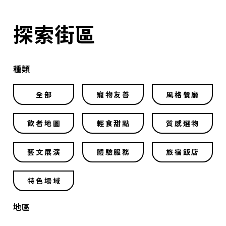
探索街區
種類
全部
寵物友善
風格餐廳
飲者地圖
輕食甜點
質感選物
藝文展演
體驗服務
旅宿飯店
特色場域
地區