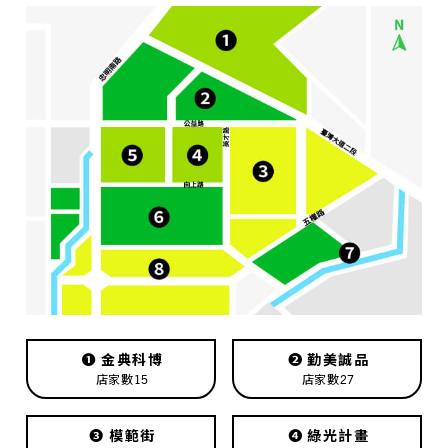
❶
金典科博
❷
勤美誠品
店家數15
店家數27
❸
模範街
❹
綠光計畫