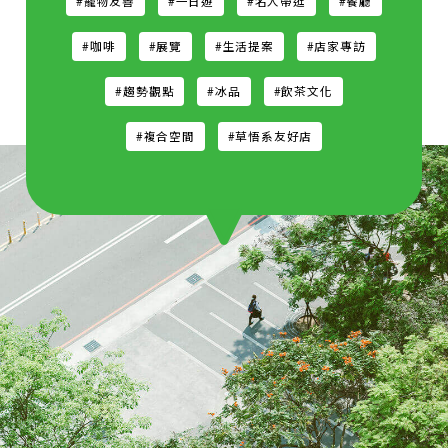
#寵物友善
#一日遊
#名人帶逛
#餐廳
#咖啡
#展覽
#生活提案
#店家專訪
#趨勢觀點
#冰品
#飲茶文化
#複合空間
#草悟系友好店