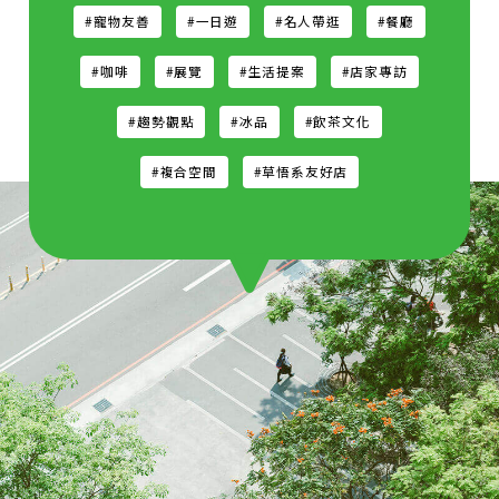
#寵物友善
#一日遊
#名人帶逛
#餐廳
#咖啡
#展覽
#生活提案
#店家專訪
#趨勢觀點
#冰品
#飲茶文化
#複合空間
#草悟系友好店