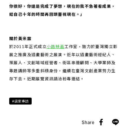
你很好，你還是完成了夢想，現在的我不急著看成果，
給自己十年的時間再回頭審視現在。」
關於黃米露
於2011年正式成立
小路映画
工作室，致力於臺灣獨立影
展之推廣及插畫藝術之展演。近年以插畫藝術經紀人、
策展人、文創場域經營者、街區串連顧問、大學業師及
專題講師等多重斜槓身份，繼續在臺灣文創產業努力生
存下去。近期展覽資訊請洽粉專連結。
#店家專訪
Share