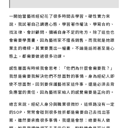
一開始當藝術經紀花了很多時間去學習。硬性實力來
說，我試著自己調適心態，學習著作權法、學寫合約、
找法律、會計顧問，彌補自身不足的地方。除了這些也
會需要學賣畫，因為藝術家不擅長銷售，而我就是她跟
業主的橋樑。其實要賣出一幅畫，不論是話術甚至是心
態上，都需要做過很多功課。
感性層面有時候我會思考：「他們為什麼會需要我？」
我想是需要我解決他們不想面對的事情，身為經紀人即
使不想面對，回到要保護藝術家這件事，還是必須去背
負應當的責任，因為藝術家給人的感覺需要是正向的。
總言來說，經紀人身分與職業很微妙，這條路沒有一定
的SOP，常常會碰到很多挫折都是需要自己去找出答
案，雖然要承擔很多事情，我還是會想：總要有人做
啊，如果我還做得下去表示它有一點點機會是可以再