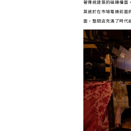
著傳統建築的磁磚檯面
莫過於在市場電錶前面
面，整間店充滿了時代