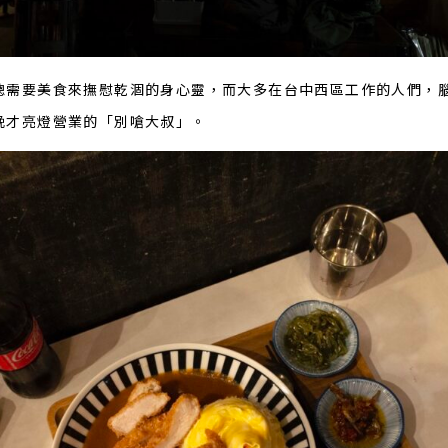
總需要美食來撫慰乾涸的身心靈，而大多在台中西區工作的人們，
晚才亮燈營業的「別嗆大叔」。