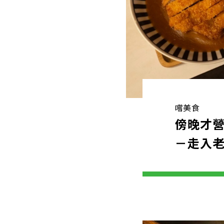
嚐美食
傍晚才
－走入