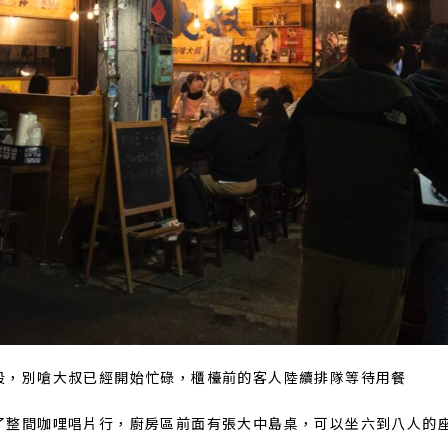
段，別嗆大叔已經開始忙碌，櫃檯前的客人陸續排隊等待用餐
了整間咖哩唱片行，廚房區前面有張大中島桌，可以坐六到八人的