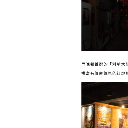
而晚餐首選的「別嗆大
排富有傳統氣氛的紅燈