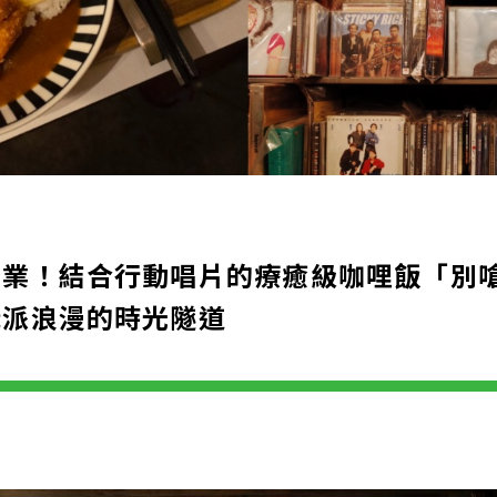
營業！結合行動唱片的療癒級咖哩飯「別
老派浪漫的時光隧道