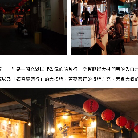
叔」，則是一間充滿咖哩香氣的唱片行，從模範街大拱門旁的入口
籠以及「福德蔘藥行」的大招牌，若蔘藥行的招牌有亮，旁邊大叔