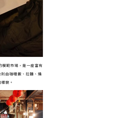
的模範市場，是一座富有
後則由咖喱飯、拉麵、燒
的樣貌。