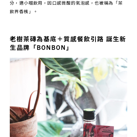
分，適小啜飲用，因口感微酸的氣泡感，也被稱為「茶
飲界香檳」。
老樹茶磚為基底＋質感餐飲引路 誕生新
生品牌「BONBON」