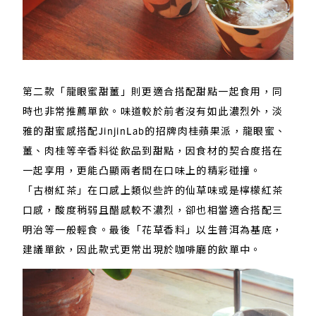
第二款「龍眼蜜甜薑」則更適合搭配甜點一起食用，同
時也非常推薦單飲。味道較於前者沒有如此濃烈外，淡
雅的甜蜜感搭配JinjinLab的招牌肉桂蘋果派，龍眼蜜、
薑、肉桂等辛香料從飲品到甜點，因食材的契合度搭在
一起享用，更能凸顯兩者間在口味上的精彩碰撞。
「古樹紅茶」在口感上類似些許的仙草味或是檸檬紅茶
口感，酸度稍弱且醋感較不濃烈，卻也相當適合搭配三
明治等一般輕食。最後「花草香料」以生普洱為基底，
建議單飲，因此款式更常出現於咖啡廳的飲單中。