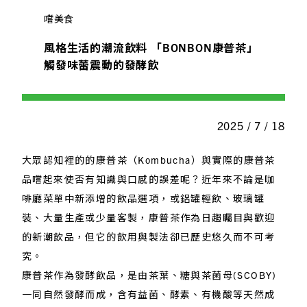
嚐美食
風格生活的潮流飲料 「BONBON康普茶」
觸發味蕾震動的發酵飲
2025 / 7 / 18
大眾認知裡的的康普茶（Kombucha）與實際的康普茶
品嚐起來使否有知識與口感的誤差呢？近年來不論是咖
啡廳菜單中新添增的飲品選項，或鋁罐輕飲、玻璃罐
裝、大量生產或少量客製，康普茶作為日趨矚目與歡迎
的新潮飲品，但它的飲用與製法卻已歷史悠久而不可考
究。
康普茶作為發酵飲品，是由茶葉、糖與茶菌母(SCOBY)
一同自然發酵而成，含有益菌、酵素、有機酸等天然成