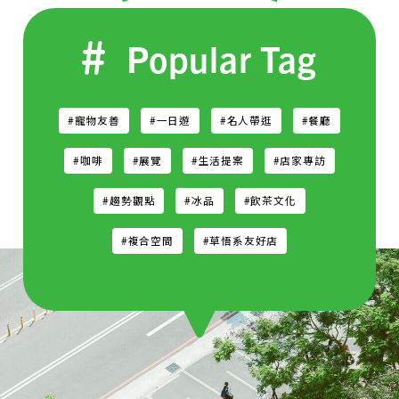
Popular Tag
#寵物友善
#一日遊
#名人帶逛
#餐廳
#咖啡
#展覽
#生活提案
#店家專訪
#趨勢觀點
#冰品
#飲茶文化
#複合空間
#草悟系友好店