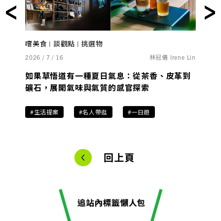
嚐美食 | 談觀點 | 挑選物
2026 / 7 / 16
林冠儀 Irene Lin
如果草悟道有一種夏日氣息：從茶香、皮革到
礦石，展開氣味與氣質的感官探索
#生活提案
#名人帶逛
#一日遊
回上頁