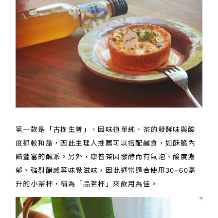
第一款是「古樹生普」，因味道單純、茶的發酵味與酸
度都較和諧，因此主理人推薦可以搭配鹹食，如酥脆內
餡豐富的鹹派。另外，康普茶因發酵而有氣泡、酸度濃
郁、強烈醋感等味覺滋味，因此通常適合使用30~60毫
升的小茶杯，稱為「品茗杯」來飲用為佳。