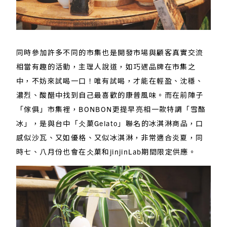
同時參加許多不同的市集也是開發市場與顧客真實交流
相當有趣的活動，主理人說道，如巧遇品牌在市集之
中，不妨來試喝一口！唯有試喝，才能在輕盈、沈穩、
濃烈、酸醋中找到自己最喜歡的康普風味。而在前陣子
「傢俱」市集裡，BONBON更提早亮相一款特調「雪酪
冰」，是與台中「仌菓Gelato」聯名的冰淇淋商品，口
感似沙瓦、又如優格、又似冰淇淋，非常適合炎夏，同
時七、八月份也會在仌菓和jinjinLab期間限定供應。