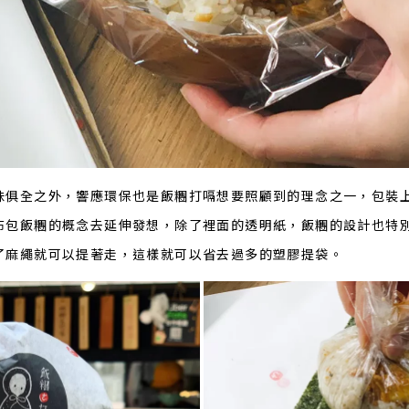
味俱全之外，響應環保也是飯糰打嗝想要照顧到的理念之一，包裝
布包飯糰的概念去延伸發想，除了裡面的透明紙，飯糰的設計也特
了麻繩就可以提著走，這樣就可以省去過多的塑膠提袋。