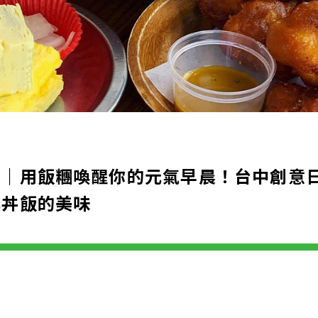
嗝｜用飯糰喚醒你的元氣早晨！台中創意
具丼飯的美味