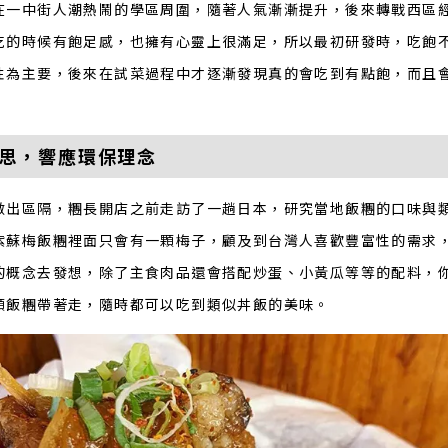
在一中街人潮熱鬧的學區周圍，隨著人氣漸漸提升，後來轉戰西區
吃的時候有飽足感，也擁有心靈上很滿足，所以最初研發時，吃飽
性為主要，後來在試菜過程中才逐漸發現真的會吃到有點飽，而且
思，響應環保理念
做出區隔，糰長開店之前走訪了一趟日本，研究當地飯糰的口味與
紫蘇梅飯糰裡面只會有一顆梅子，顧及到台灣人喜歡豐富性的需求
的概念去發想，除了主食肉品還會搭配炒蛋、小黃瓜等等的配料，
顆飯糰帶著走，隨時都可以吃到類似丼飯的美味。