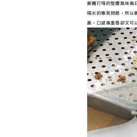
飯糰打嗝的整體風味偏
糯米的脹氣問題，所以
飯，口感偏重香卻又可