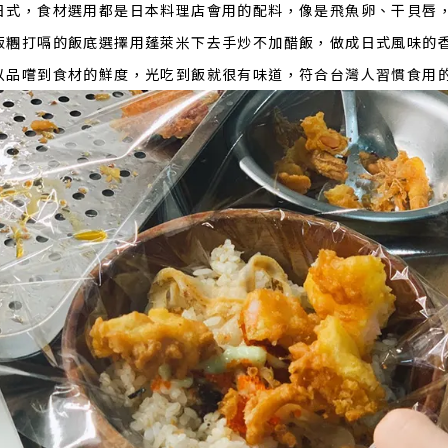
日式，食材選用都是日本料理店會用的配料，像是飛魚卵、干貝唇
飯糰打嗝的飯底選擇用蓬萊米下去手炒不加醋飯，做成日式風味的
以品嚐到食材的鮮度，光吃到飯就很有味道，符合台灣人習慣食用