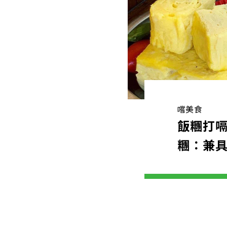
嚐美食
飯糰打
糰：兼