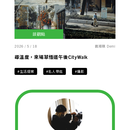
談觀點
2026 / 5 / 18
曾湘稘 Demi
尋溫度，來場草悟道午後CityWalk
#生活提案
#名人帶逛
#攝影