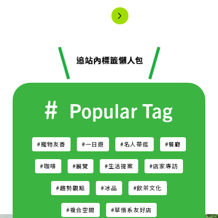
Popular Tag
#寵物友善
#一日遊
#名人帶逛
#餐廳
#咖啡
#展覽
#生活提案
#店家專訪
#趨勢觀點
#冰品
#飲茶文化
#複合空間
#草悟系友好店