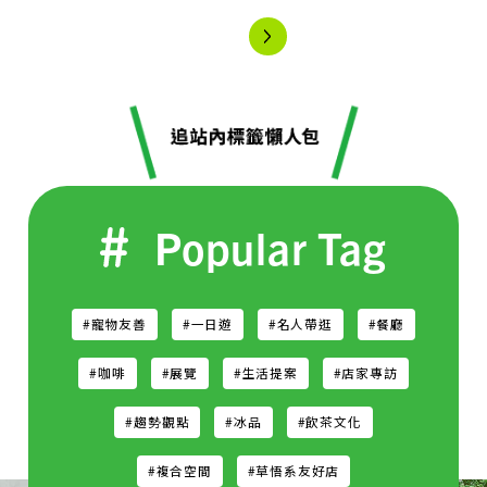
Popular Tag
#寵物友善
#一日遊
#名人帶逛
#餐廳
#咖啡
#展覽
#生活提案
#店家專訪
#趨勢觀點
#冰品
#飲茶文化
#複合空間
#草悟系友好店