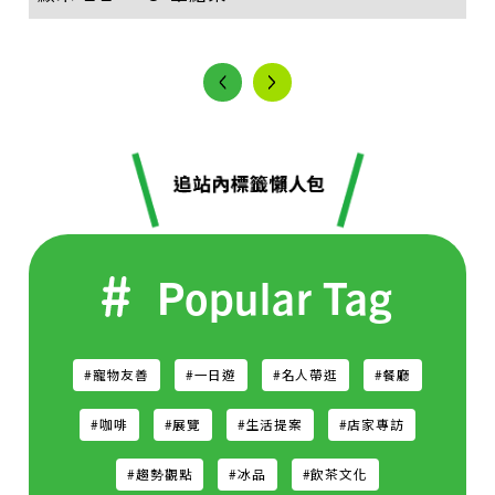
Popular Tag
#寵物友善
#一日遊
#名人帶逛
#餐廳
#咖啡
#展覽
#生活提案
#店家專訪
#趨勢觀點
#冰品
#飲茶文化