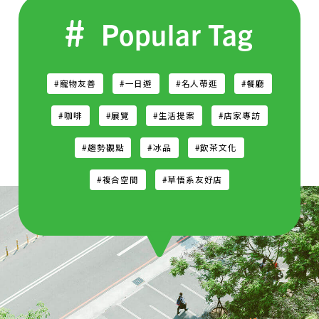
Popular Tag
#寵物友善
#一日遊
#名人帶逛
#餐廳
#咖啡
#展覽
#生活提案
#店家專訪
#趨勢觀點
#冰品
#飲茶文化
#複合空間
#草悟系友好店