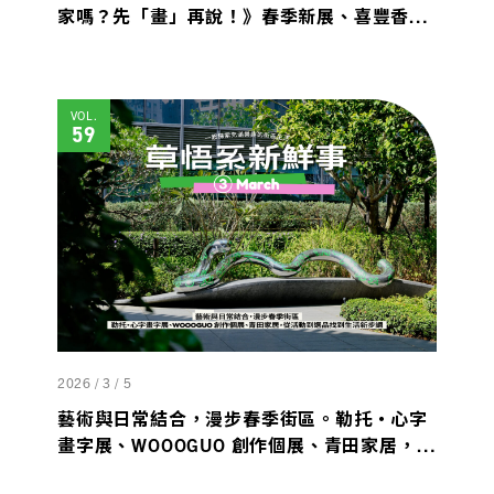
家嗎？先「畫」再說！》春季新展、喜豐香
1985 ×《風味存檔中;日常之所》蔡瑜雕塑
展、Phase Coffee × 碧月 勤美術館店現正試營
運中。
VOL.
59
2026 / 3 / 5
藝術與日常結合，漫步春季街區。勒托・心字
畫字展、WOOOGUO 創作個展、青田家居，從
活動到選品找到生活新步調。