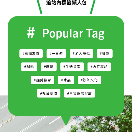
Popular Tag
#寵物友善
#一日遊
#名人帶逛
#餐廳
#咖啡
#展覽
#生活提案
#店家專訪
#趨勢觀點
#冰品
#飲茶文化
#複合空間
#草悟系友好店