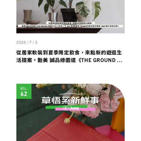
2026 / 7 / 5
從居家軟裝到夏季限定飲食，來點新的遊逛生
活提案。勤美 誠品綠園道《THE GROUND 醞
釀之地》、《休息一下 let’s 狗》陶藝展、
RE:NEW研舊所再生燈罩、ORA《果汁泡泡企
劃》。
VOL.
62