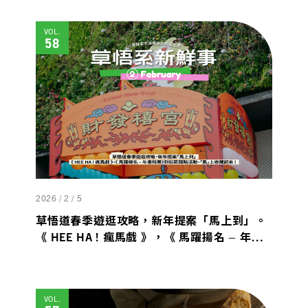
VOL.
58
2026 / 2 / 5
草悟道春季遊逛攻略，新年提案「馬上到」。
《 HEE HA ! 瘋馬戲 》，《 馬躍揚名 – 年畫
特展》到街區踩點活動，「馬」上收藏起來 !
VOL.