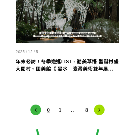
2025 / 12 / 5
年末必訪！冬季遊逛LIST : 勤美草悟 聖誕村盛
大開村、國美館《 黑水—臺灣美術雙年展
》，到台中NPC玉澤演打卡復古咖啡廳
0
1
...
8