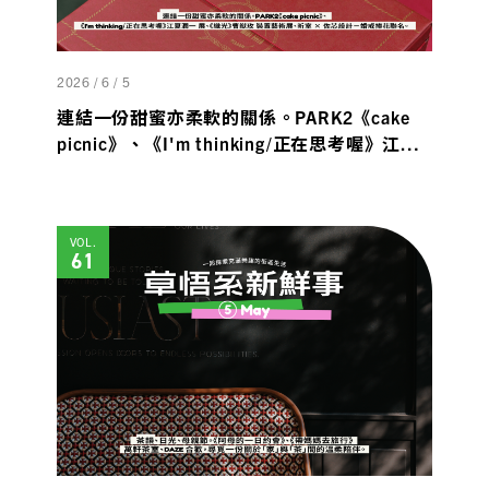
2026 / 6 / 5
連結一份甜蜜亦柔軟的關係。PARK2《cake
picnic》、《I'm thinking/正在思考喔》江夏
潤一 展、《織光》曹猷玫 裝置藝術展、昕室 ×
佐芯設計－婚戒捧花聯名。
VOL.
61