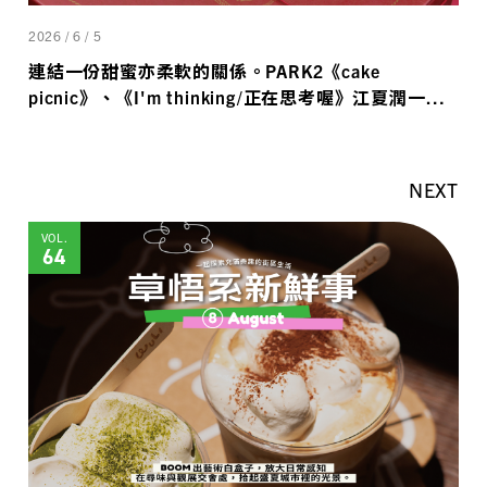
2026 / 6 / 5
連結一份甜蜜亦柔軟的關係。PARK2《cake
picnic》、《I'm thinking/正在思考喔》江夏潤一
展、《織光》曹猷玫 裝置藝術展、昕室 × 佐芯設計－
婚戒捧花聯名。
NEXT
VOL.
64