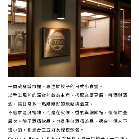
一間藏身城市裡、專注於餃子的日式小食堂。
以手工現煎的深夜煎餃為主角，搭配麻婆豆腐、啤酒與清
酒，讓日常多一點剛剛好的放鬆與溫度。
不追求過度複雜，而是在火候、香氣與細節裡，慢慢堆疊
層次。除了酒精飲品，也提供無酒精茶品，適合一個人下
班小酌，也適合三五好友深夜聚餐。
Gyoza ・ Beer ・ Sake，在伍坪，是一口餃子、一口酒，