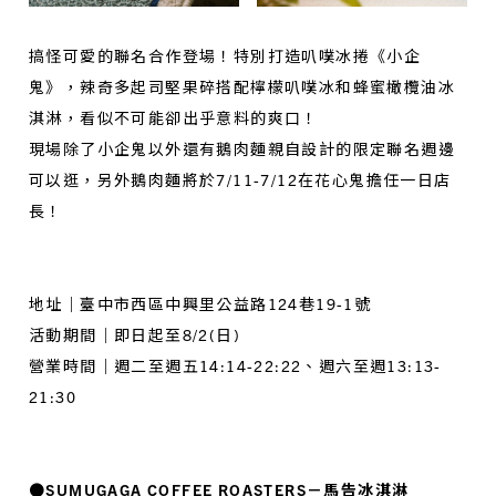
搞怪可愛的聯名合作登場！特別打造叭噗冰捲《小企
鬼》，辣奇多起司堅果碎搭配檸檬叭噗冰和蜂蜜橄欖油冰
淇淋，看似不可能卻出乎意料的爽口！
現場除了小企鬼以外還有鵝肉麵親自設計的限定聯名週邊
可以逛，另外鵝肉麵將於7/11-7/12在花心鬼擔任一日店
長！
地址｜臺中市西區中興里公益路124巷19-1號
活動期間｜即日起至8/2(日)
營業時間｜週二至週五14:14-22:22、週六至週13:13-
21:30
●SUMUGAGA COFFEE ROASTERS－馬告冰淇淋