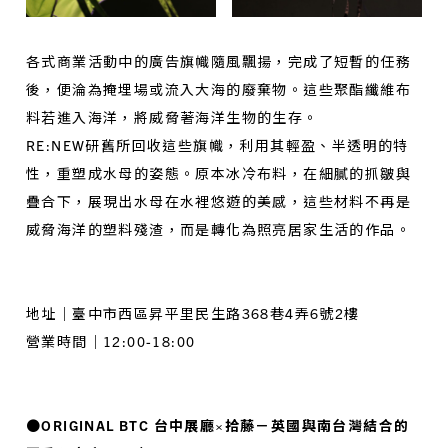
各式商業活動中的廣告旗幟隨風飄揚，完成了短暫的任務
後，便淪為掩埋場或流入大海的廢棄物。這些聚酯纖維布
料若進入海洋，將威脅著海洋生物的生存。
RE:NEW研舊所回收這些旗幟，利用其輕盈、半透明的特
性，重塑成水母的姿態。原本冰冷布料，在細膩的抓皺與
疊合下，展現出水母在水裡悠遊的美感，這些材料不再是
威脅海洋的塑料殘渣，而是轉化為照亮居家生活的作品。
地址｜臺中市西區昇平里民生路368巷4弄6號2樓
營業時間｜12:00-18:00
●ORIGINAL BTC 台中展廳×拾藤－英國與南台灣結合的