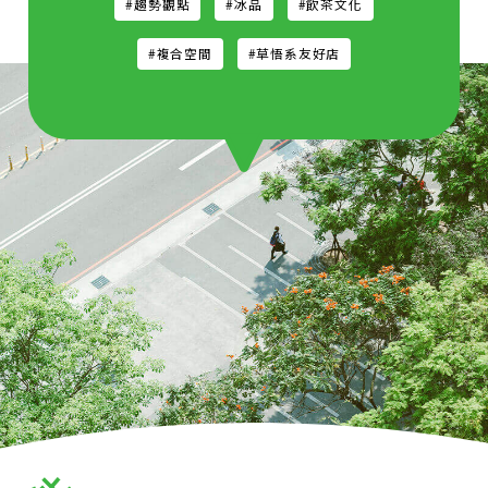
#趨勢觀點
#冰品
#飲茶文化
#複合空間
#草悟系友好店