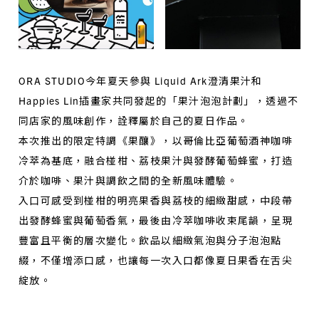
ORA STUDIO今年夏天參與 Liquid Ark澄清果汁和
Happies Lin插畫家共同發起的「果汁泡泡計劃」，透過不
同店家的風味創作，詮釋屬於自己的夏日作品。
本次推出的限定特調《果釀》，以哥倫比亞葡萄酒神咖啡
冷萃為基底，融合椪柑、荔枝果汁與發酵葡萄蜂蜜，打造
介於咖啡、果汁與調飲之間的全新風味體驗。
入口可感受到椪柑的明亮果香與荔枝的細緻甜感，中段帶
出發酵蜂蜜與葡萄香氣，最後由冷萃咖啡收束尾韻，呈現
豐富且平衡的層次變化。飲品以細緻氣泡與分子泡泡點
綴，不僅增添口感，也讓每一次入口都像夏日果香在舌尖
綻放。