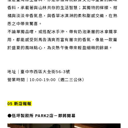
香料，承載著與山林共存的生活智慧；其獨特的檸檬、柑
橘與淡淡辛香氣息，與香草冰淇淋的柔和甜感交織，在熟
悉之中帶來驚喜。
不論單獨品嚐，或搭配冰手沖、帶有奶泡漸層的冰拿鐵享
用，都能感受到馬告清爽而富有層次的香氣，像是一款屬
於盛夏的風味點心，為炎熱午後帶來輕盈細緻的餘韻。
地址｜臺中市西區大全街56-3號
營業時間｜10:00-19:00（週二三公休）
05 新店報報
●伍坪製餃所 PARK2店－即將開幕