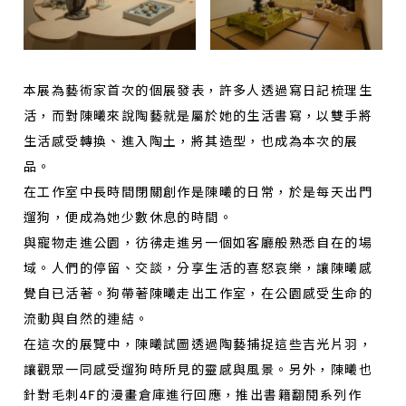
本展為藝術家首次的個展發表，許多人透過寫日記梳理生
活，而對陳曦來說陶藝就是屬於她的生活書寫，以雙手將
生活感受轉換、進入陶土，將其造型，也成為本次的展
品。
在工作室中長時間閉關創作是陳曦的日常，於是每天出門
遛狗，便成為她少數休息的時間。
與寵物走進公園，彷彿走進另一個如客廳般熟悉自在的場
域。人們的停留、交談，分享生活的喜怒哀樂，讓陳曦感
覺自已活著。狗帶著陳曦走出工作室，在公園感受生命的
流動與自然的連結。
在這次的展覽中，陳曦試圖透過陶藝捕捉這些吉光片羽，
讓觀眾一同感受遛狗時所見的靈感與風景。另外，陳曦也
針對毛刺4F的漫畫倉庫進行回應，推出書籍翻閱系列作