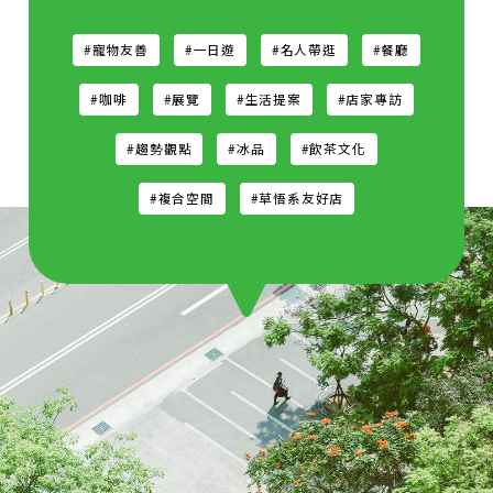
#寵物友善
#一日遊
#名人帶逛
#餐廳
#咖啡
#展覽
#生活提案
#店家專訪
#趨勢觀點
#冰品
#飲茶文化
#複合空間
#草悟系友好店