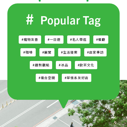
Popular Tag
#寵物友善
#一日遊
#名人帶逛
#餐廳
#咖啡
#展覽
#生活提案
#店家專訪
#趨勢觀點
#冰品
#飲茶文化
#複合空間
#草悟系友好店