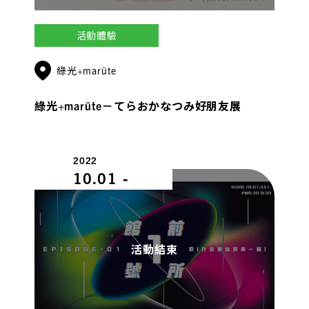
活動體驗
綠光+marüte
綠光+marüte－てらおかなつみ好朋友展
2022
10.01
-
活動結束