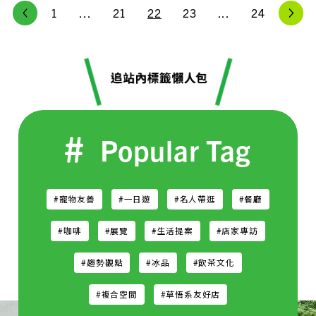
1
...
21
22
23
...
24
Popular Tag
#寵物友善
#一日遊
#名人帶逛
#餐廳
#咖啡
#展覽
#生活提案
#店家專訪
#趨勢觀點
#冰品
#飲茶文化
#複合空間
#草悟系友好店