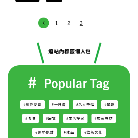
1
2
3
Popular Tag
#寵物友善
#一日遊
#名人帶逛
#餐廳
#咖啡
#展覽
#生活提案
#店家專訪
#趨勢觀點
#冰品
#飲茶文化