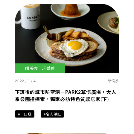
嚐美食 | 玩體驗
2022 / 1 / 4
草悟系
下班後的城市防空洞－PARK2草悟廣場，大人
系公園裡探索，獨家必訪特色質感店家(下)
#一日遊
#名人帶逛