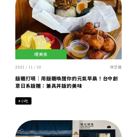
嚐美食
2021 / 11 / 10
林芝楹
飯糰打嗝｜用飯糰喚醒你的元氣早晨！台中創
意日系飯糰：兼具丼飯的美味
#小吃