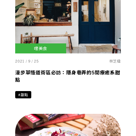
嚐美食
2021 / 9 / 25
林芝楹
漫步草悟道街區必訪：隱身巷弄的5間療癒系甜
點
#甜點