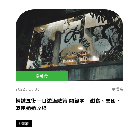
嚐美食
2022 / 1 / 31
草悟系
精誠五街一日遊逛散策 關鍵字：甜食、異國、
酒吧通通收錄
#餐廳