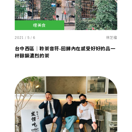
嚐美食
2021 / 5 / 6
林芝楹
台中西區｜聆茶音符-回歸內在感受好好的品一
杯餘韻濃烈的茶