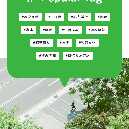
#寵物友善
#一日遊
#名人帶逛
#餐廳
#咖啡
#展覽
#生活提案
#店家專訪
#趨勢觀點
#冰品
#飲茶文化
#複合空間
#草悟系友好店