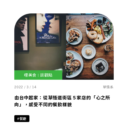
嚐美食 | 談觀點
2022 / 3 / 14
草悟系
由台中起家：從草悟道街區５家店的「心之所
向」，感受不同的餐飲樣貌
#餐廳