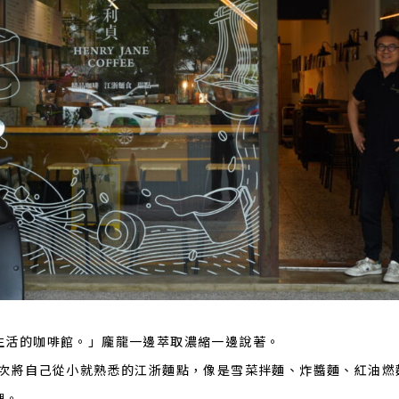
生活的咖啡館。」龐龍一邊萃取濃縮一邊說著。
這次將自己從小就熟悉的江浙麵點，像是雪菜拌麵、炸醬麵、紅油燃
裡。