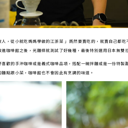
波人，從小就吃媽媽學做的江浙菜 」既然要賣吃的，就賣自己都吃
放進咖啡館之後，光麵條就測試了好幾種，最後特別選用日本無雙
杯喜歡的手沖咖啡或是義式咖啡品項，搭配一碗拌麵或是一份特製
的麵點跟小菜，咖啡館也不會因此有烹調的味道。