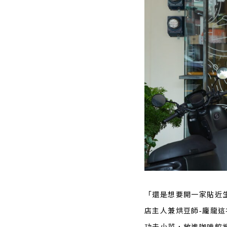
「還是想要開一家貼近
店主人兼烘豆師-龐龍
功夫小菜，放進咖啡館