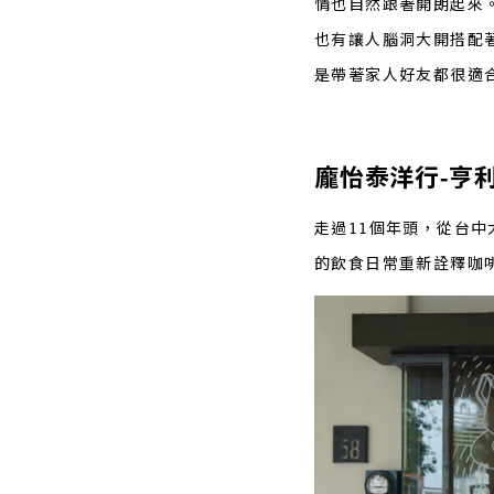
情也自然跟著開朗起來
也有讓人腦洞大開搭配
是帶著家人好友都很適
龐怡泰洋行-亨利貞咖啡
走過11個年頭，從台
的飲食日常重新詮釋咖