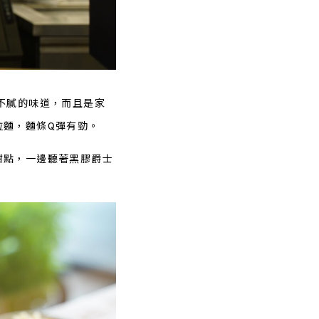
不膩的味道，而且是家
拉麵，麵條Q彈有勁。
甜點，一邊聽著黑膠爵士